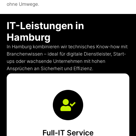
ohne Umwege.
IT-Leistungen in
Hamburg
In Hamburg kombinieren wir technisches Know-how mit
Branchenwissen – ideal für digitale Dienstleister, Start-
ups oder wachsende Unternehmen mit hohen
Ansprüchen an Sicherheit und Effizienz.
wartbar.
um Ihre gesamte IT-Landschaft, skalierbar und
– lokal betreut, zentral gemanagt. Wir kümmern uns
Effiziente IT-Systeme für Hamburger Unternehmen
Full-IT Service