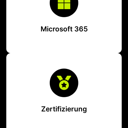
Benutzerverwaltung und Security-Richtlinien.
übernehmen Einrichtung, Lizenzmanagement,
Mit M365 produktiv im Team arbeiten – wir
Microsoft 365
– praxisnah und prüfungssicher.
individuelle Anforderungen Ihrer Auftraggeber vor
Wir bereiten Sie auf ISO 27001, TISAX® oder
Zertifizierung