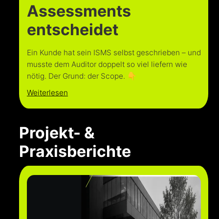
Assessments
entscheidet
Ein Kunde hat sein ISMS selbst geschrieben – und
musste dem Auditor doppelt so viel liefern wie
nötig. Der Grund: der Scope. 👇
Weiterlesen
Projekt- &
Praxisberichte