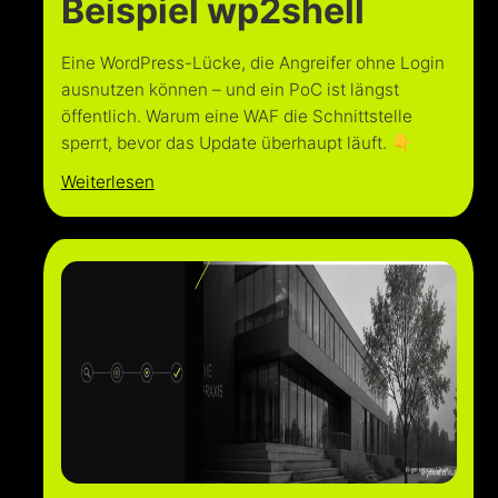
Beispiel wp2shell
Eine WordPress-Lücke, die Angreifer ohne Login
ausnutzen können – und ein PoC ist längst
öffentlich. Warum eine WAF die Schnittstelle
sperrt, bevor das Update überhaupt läuft. 👇
Weiterlesen